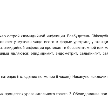
ркер острой хламидийной инфекции. Возбудитель Chlamydia
екает у мужчин чаще всего в форме уретрита, у женщин
й хламидийной инфекции протекает в бессимптомной или 
ми являются: эпидидимит, эндометрит, сальпингит, сал
 натощак (голодание не менее 8 часов). Накануне исключи
х процессах урогенитального тракта. 2. Обследование при