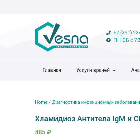
+7 (391) 23
ПН-СБ с 7:3
Главная
Услуги врачей
Ан
Home
/
Диагностика инфекционных заболевани
Хламидиоз Антитела IgМ к Ch
485
₽