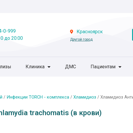
4-0-999
Красноярск
0 до 20:00
Другой город
ализы
Клиника
ДМС
Пациентам
й
/
Инфекции TORCH - комплекса
/
Хламидиоз
/ Хламидиоз Антит
lamydia trachomatis (в крови)