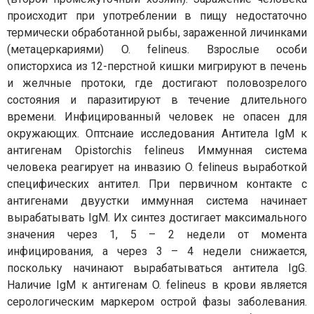
происходит при употреблении в пищу недостаточно
термически обработанной рыбы, зараженной личинками
(метацеркариями) O. felineus. Взрослые особи
описторхиса из 12-перстной кишки мигрируют в печень
и желчные протоки, где достигают половозрелого
состояния и паразитируют в течение длительного
времени. Инфицированный человек не опасен для
окружающих. Оптснаие исследования Антитела IgМ к
антигенам Opistorchis felineus Иммунная система
человека реагирует на инвазию O. felineus выработкой
специфических антител. При первичном контакте с
антигенами двуустки иммунная система начинает
вырабатывать IgМ. Их синтез достигает максимального
значения через 1, 5 – 2 недели от момента
инфицирования, а через 3 – 4 недели снижается,
поскольку начинают вырабатываться антитела IgG.
Наличие IgМ к антигенам O. felineus в крови является
серологическим маркером острой фазы заболевания.