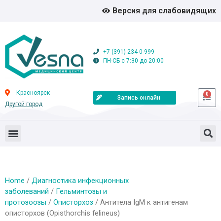
Версия для слабовидящих
+7 (391) 234-0-999
ПН-СБ с 7:30 до 20:00
Красноярск
0
Запись онлайн
Другой город
Home
/
Диагностика инфекционных
заболеваний
/
Гельминтозы и
протозоозы
/
Описторхоз
/ Антитела IgМ к антигенам
описторхов (Opisthorchis felineus)