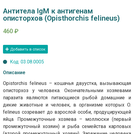
Антитела IgМ к антигенам
описторхов (Opisthorchis felineus)
460
₽
Добавить в список
Код: 03.08.0005
Описание
Opistorchis felineus – кошачья двуустка, вызывающая
описторхоз у человека. Окончательными хозяевами
паразита являются питающиеся рыбой домашние и
дикие животные и человек, в организме которых O.
felineus созревает до взрослой особи, продуцирующей
яйца. Промежуточные хозяева – моллюски (первый
промежуточный хозяин) и рыба семейства карповых
(второй промежуточный хозяин). Заражение человека