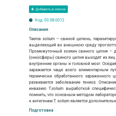
Добавить в список
Код: 03.08.0012
Описание
Taenia solium – свиной цепень, паразити
выделяющий во внешнюю среду проглотти
Промежуточный хозяин свиного цепня – д
(онкосферы) свиного цепня выходят из яиц
внутренние органы и головной мозг. Оседа
заражается чаще всего алиментарным пу
термически обработанного зараженного ц
развивается заболевание тениоз. Описани
инвазию T.solium выработкой специфичес
помнить, что основным методом лабораторно
к антигенам T. solium является дополните
Подготовка