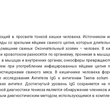
рующий в просвете тонкой кишки человека. Источником 
ды со зрелыми яйцами свиного цепня, которые длитель
омашние свиньи. Окончательный хозяин – человек. В к
 и кровотоком разносятся по организму, проникая в мышцы
я в мышцах и внутренних органах, онкосферы превращают
тем при употреблении инфицированных яйцами цепня пр
истицерками свиного мяса. В кишечнике человека форм
е исследования Антитела IgG к антигенам Taenia soliu
ких антител. Достигнутый уровень IgG сохраняется на 
й диагностики тениоза является обнаружение члеников и я
льным диагностическим методом, использующимся в компле