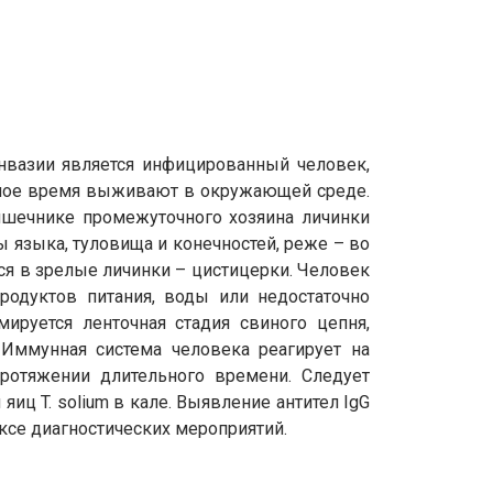
инвазии является инфицированный человек,
ное время выживают в окружающей среде.
ишечнике промежуточного хозяина личинки
 языка, туловища и конечностей, реже – во
ся в зрелые личинки – цистицерки. Человек
одуктов питания, воды или недостаточно
ируется ленточная стадия свиного цепня,
m Иммунная система человека реагирует на
протяжении длительного времени. Следует
иц T. solium в кале. Выявление антител IgG
ксе диагностических мероприятий.