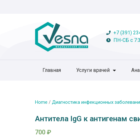
+7 (391) 23
ПН-СБ с 7:3
Главная
Услуги врачей
Ан
Home
/
Диагностика инфекционных заболевани
Антитела IgG к антигенам сви
700
₽