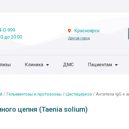
4-0-999
Красноярск
0 до 20:00
Другой город
ализы
Клиника
ДМС
Пациентам
й
/
Гельминтозы и протозоозы
/
Цистицеркоз
/ Антитела IgG к а
ного цепня (Taenia solium)