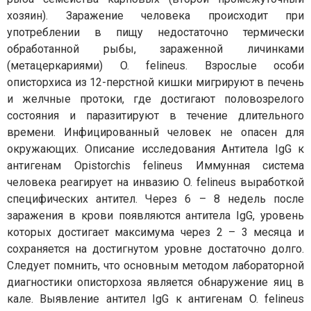
хозяин). Заражение человека происходит при
употреблении в пищу недостаточно термически
обработанной рыбы, зараженной личинками
(метацеркариями) O. felineus. Взрослые особи
описторхиса из 12-перстной кишки мигрируют в печень
и желчные протоки, где достигают половозрелого
состояния и паразитируют в течение длительного
времени. Инфицированный человек не опасен для
окружающих. Описание исследования Антитела IgG к
антигенам Opistorchis felineus Иммунная система
человека реагирует на инвазию O. felineus выработкой
специфических антител. Через 6 – 8 недель после
заражения в крови появляются антитела IgG, уровень
которых достигает максимума через 2 – 3 месяца и
сохраняется на достигнутом уровне достаточно долго.
Следует помнить, что основным методом лабораторной
диагностики описторхоза является обнаружение яиц в
кале. Выявление антител IgG к антигенам O. felineus