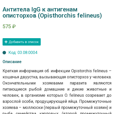
Антитела IgG к антигенам
описторхов (Opisthorchis felineus)
575
₽
Добавить в список
Код: 03.08.0004
Описание
Краткая информация об инфекции Opistorchis felineus –
кошачья двуустка, вызывающая описторхоз у человека.
Окончательными хозяевами паразита являются
питающиеся рыбой домашние и дикие животные и
человек, в организме которых O. felineus созревает до
взрослой особи, продуцирующей яйца. Промежуточные
хозяева – моллюски (первый промежуточный хозяин) и
рыба семейства карповых (второй промежуточный