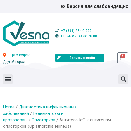
Версия для слабовидящих
+7 (391) 234-0-999
ПН-СБ с 7:30 до 20:00
Красноярск
0
Запись онлайн
Другой город
Home
/
Диагностика инфекционных
заболеваний
/
Гельминтозы и
протозоозы
/
Описторхоз
/ Антитела IgG к антигенам
описторхов (Opisthorchis felineus)