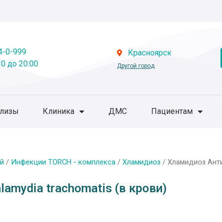
4-0-999
Красноярск
0 до 20:00
Другой город
ализы
Клиника
ДМС
Пациентам
й
/
Инфекции TORCH - комплекса
/
Хламидиоз
/ Хламидиоз Антит
lamydia trachomatis (в крови)