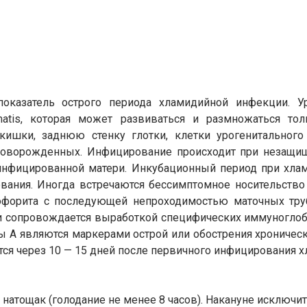
 показатель острого периода хламидийной инфекции. 
atis, которая может развиваться и размножаться тольк
кишки, заднюю стенку глотки, клетки урогенитального
новорожденных. Инфицирование происходит при незащищ
фицированной матери. Инкубационный период при хламид
вания. Иногда встречаются бессимптомное носительство
офорита с последующей непроходимостью маточных тру
 сопровождается выработкой специфических иммуноглобу
 A являются маркерами острой или обострения хроническ
тся через 10 — 15 дней после первичного инфицирования 
 натощак (голодание не менее 8 часов). Накануне исключи