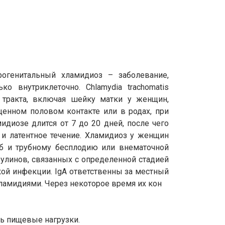
Урогенитальный хламидиоз – заболевание,
о внутриклеточно. Chlamydia trachomatis
 тракта, включая шейку матки у женщин,
енном половом контакте или в родах, при
иозе длится от 7 до 20 дней, после чего
 и латентное течение. Хламидиоз у женщин
б и трубному бесплодию или внематочной
линов, связанных с определенной стадией
ой инфекции. IgA ответственны за местный
хламидиями. Через некоторое время их кон
ть пищевые нагрузки.