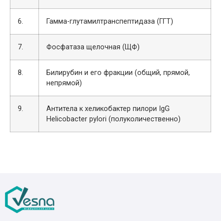
6.
Гамма-глутамилтранспептидаза (ГГТ)
7.
Фосфатаза щелочная (ЩФ)
8.
Билирубин и его фракции (общий, прямой,
непрямой)
9.
Антитела к хеликобактер пилори IgG
Helicobacter pylori (полуколичественно)